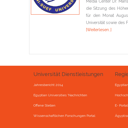
Media Center Dr. Manso
die Sitzung des Höher
für den Monat August
Universität sowie des 
[Weiterlesen..]
Universität Dienstleistungen
Regi
Jahresbericht 2014
Egyptian
Egyptian Universities 'Nachrichten
Hochschu
Offene Stellen
E- Porta
Wissenschaftlichen Forschungen Portal
Ägyptis