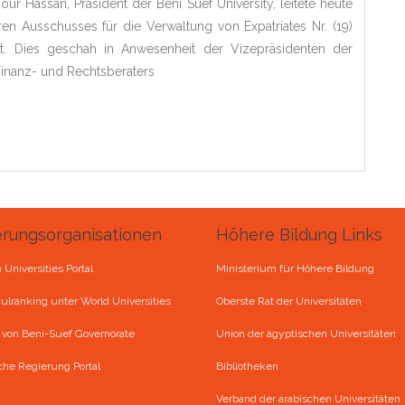
ur Hassan, Präsident der Beni Suef University, leitete heute
en Ausschusses für die Verwaltung von Expatriates Nr. (19)
. Dies geschah in Anwesenheit der Vizepräsidenten der
Finanz- und Rechtsberaters
erungsorganisationen
Höhere Bildung Links
 Universities Portal
Ministerium für Höhere Bildung
lranking unter World Universities
Oberste Rat der Universitäten
l von Beni-Suef Governorate
Union der ägyptischen Universitäten
che Regierung Portal
Bibliotheken
Verband der arabischen Universitäten